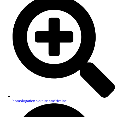
homologation voiture américaine