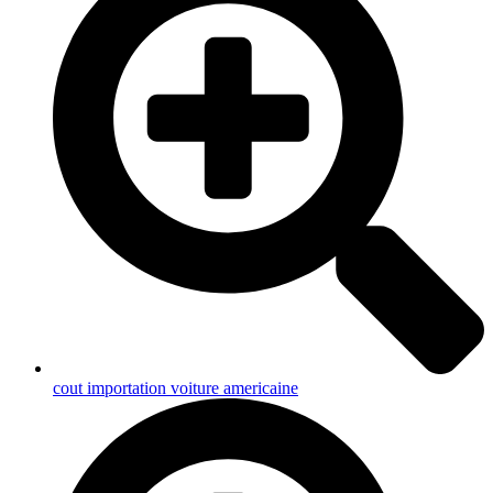
cout importation voiture americaine