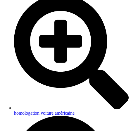
homologation voiture américaine