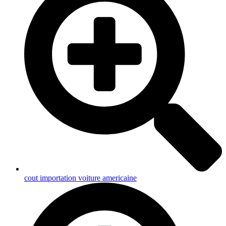
cout importation voiture americaine