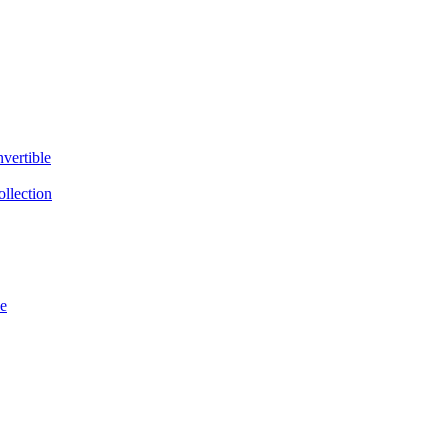
vertible
llection
e