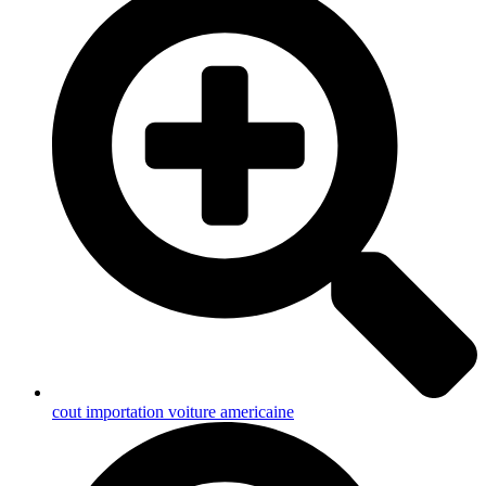
cout importation voiture americaine