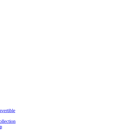
vertible
llection
p