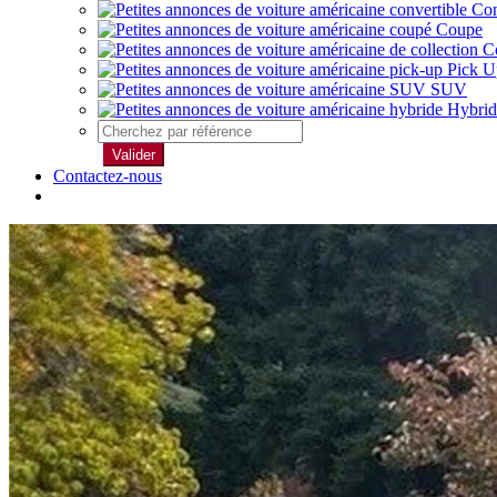
Con
Coupe
Co
Pick U
SUV
Hybrid
Valider
Contactez-nous