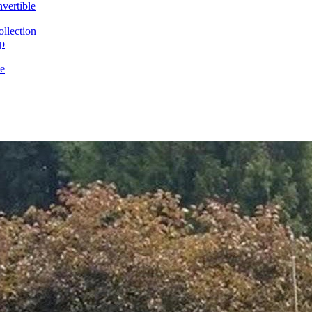
vertible
llection
p
e