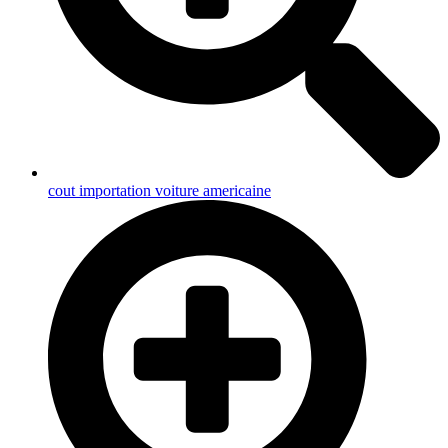
cout importation voiture americaine