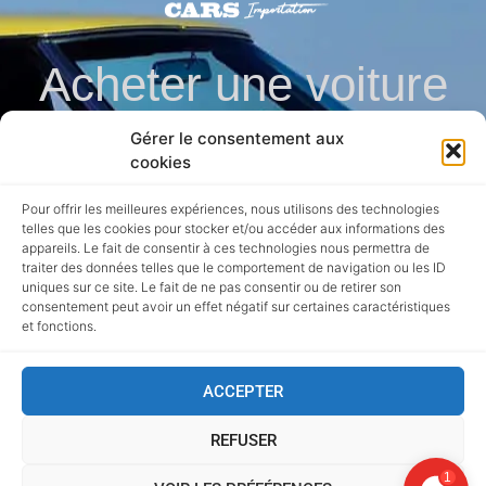
Acheter une voiture
Gérer le consentement aux
en direct des usa en
cookies
Pour offrir les meilleures expériences, nous utilisons des technologies
toute securite
telles que les cookies pour stocker et/ou accéder aux informations des
appareils. Le fait de consentir à ces technologies nous permettra de
traiter des données telles que le comportement de navigation ou les ID
uniques sur ce site. Le fait de ne pas consentir ou de retirer son
consentement peut avoir un effet négatif sur certaines caractéristiques
et fonctions.
ACCEPTER
Ⓒ 2020 Mentions Légales
REFUSER
123 Agency Web création de site internet pour l'automobile
1