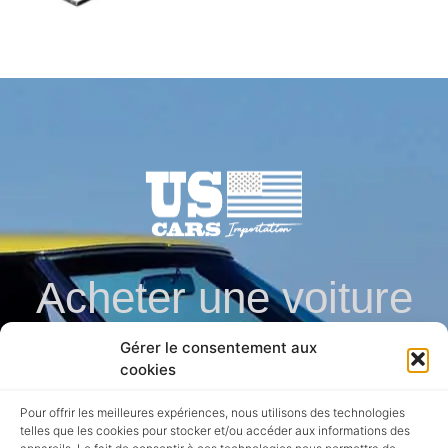
Acheter une voiture
Gérer le consentement aux
en direct des usa en
cookies
Pour offrir les meilleures expériences, nous utilisons des technologies
toute securite
telles que les cookies pour stocker et/ou accéder aux informations des