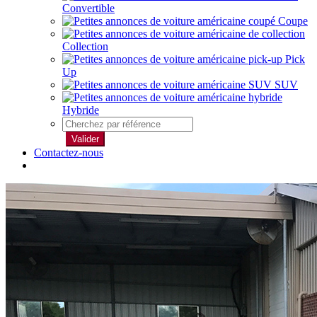
Convertible
Coupe
Collection
Pick
Up
SUV
Hybride
Valider
Contactez-nous