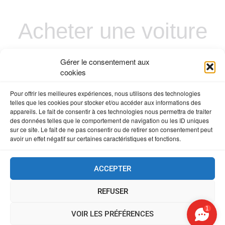
Acheter une voiture
en direct des usa en
Gérer le consentement aux
cookies
toute securite
Pour offrir les meilleures expériences, nous utilisons des technologies
telles que les cookies pour stocker et/ou accéder aux informations des
appareils. Le fait de consentir à ces technologies nous permettra de traiter
des données telles que le comportement de navigation ou les ID uniques
sur ce site. Le fait de ne pas consentir ou de retirer son consentement peut
avoir un effet négatif sur certaines caractéristiques et fonctions.
ACCEPTER
Ⓒ 2020 Mentions Légales
REFUSER
123 Agency Web création de site internet pour l'automobile
1
VOIR LES PRÉFÉRENCES