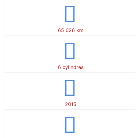
65 026 km
Ludovic
Votre conseiller
Bienvenue chez US Cars Importation, je suis en ligne pour 
6 cylindres
questions !
Ludovic
•
13:08
2015