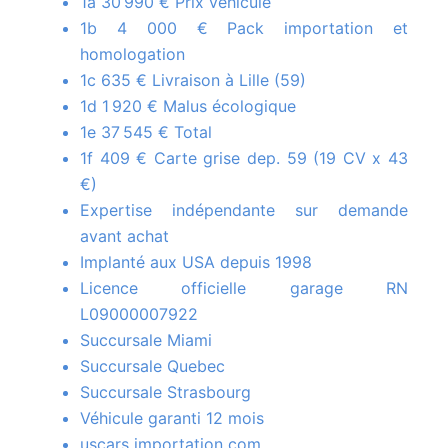
1a 30 990 € Prix véhicule
1b 4 000 € Pack importation et
homologation
1c 635 € Livraison à Lille (59)
1d 1 920 € Malus écologique
1e 37 545 € Total
1f 409 € Carte grise dep. 59 (19 CV x 43
€)
Expertise indépendante sur demande
avant achat
Implanté aux USA depuis 1998
Licence officielle garage RN
L09000007922
Succursale Miami
Succursale Quebec
Succursale Strasbourg
Véhicule garanti 12 mois
uscars importation com