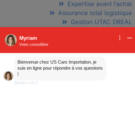
Expertise avant l'achat
Assurance total logistique
Gestion UTAC DREAL
Gestion SIV Immatriculation Provisoires
Myriam
et Définitive
Votre conseillère
Bienvenue chez US Cars Importation, je
suis en ligne pour répondre à vos questions
!
Myriam
•
19:11
essence
21 052 km