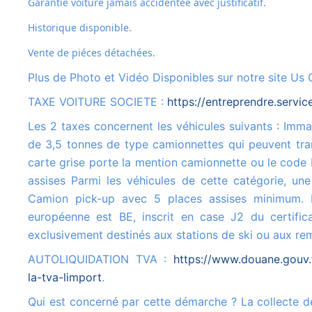
Garantie voiture jamais accidentée avec justificatif.
Historique disponible.
Vente de piéces détachées.
Plus de Photo et Vidéo Disponibles sur notre site Us 
TAXE VOITURE SOCIETE :
https://entreprendre.servic
Les 2 taxes concernent les véhicules suivants : Immatriculés dans la catégorie N1, c'est-à-dire les véhicules de moins
de 3,5 tonnes de type camionnettes qui peuvent tran
carte grise porte la mention camionnette ou le code 
assises Parmi les véhicules de cette catégorie, une
Camion pick-up avec 5 places assises minimum. Le
européenne est BE, inscrit en case J2 du certifica
exclusivement destinés aux stations de ski ou aux r
AUTOLIQUIDATION TVA :
https://www.douane.gouv.
la-tva-limport
.
Qui est concerné par cette démarche ? La collecte de la TVA à l'importation sur la déclaration de TVA concerne tous