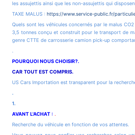
les assujettis ainsi que les non-assujettis qui dispo
TAXE MALUS :
https://www.service-public.fr/particul
Quels sont les véhicules concernés par le malus CO2 ? Véhicule de catégorie N1 : Véhicule utilitaire léger de moins de
3,5 tonnes conçu et construit pour le transport de ma
genre CTTE de carrosserie camion pick-up comportan
.
POURQUOI NOUS CHOISIR?.
CAR TOUT EST COMPRIS.
US Cars Importation est transparent pour la recherche
.
1.
AVANT L'ACHAT :
.
Recherche du véhicule en fonction de vos attentes.