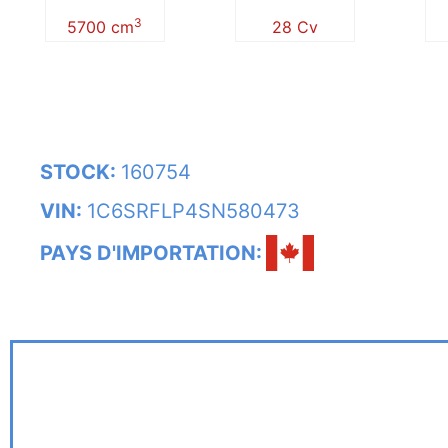
3
5700 cm
28 Cv
STOCK:
160754
VIN:
1C6SRFLP4SN580473
PAYS D'IMPORTATION: