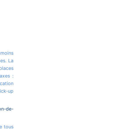
es. La
places
axes :
cation
ick-up
on-de-