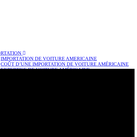
ORTATION
IMPORTATION DE VOITURE AMERICAINE
COÛT D’UNE IMPORTATION DE VOITURE AMÉRICAINE
EXPERTISE DE VOITURE AMÉRICAINE
FINANCEMENT
TRANSACTION SÉCURISÉE
ASSURANCES
LOGISTIQUE
OLOGATION
HOMOLOGATION DE VÉHICULE ACHETÉS HORS EUROPE
HOMOLOGATION DE VÉHICULE ACHETÉS EN EUROPE
 l'achat
PIÈCES DÉTACHÉES POUR VOITURE AMÉRICAINE
nces
tes annonces