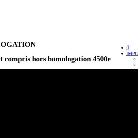
LOGATION
IMP
 compris hors homologation 4500e
HOM
Après
Anno
Peti