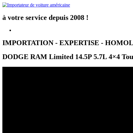
Aller
au
contenu
à votre service depuis 2008 !
IMPORTATION - EXPERTISE - HOMO
DODGE RAM Limited 14.5P 5.7L 4×4 Tout