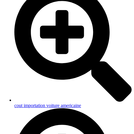
cout importation voiture americaine