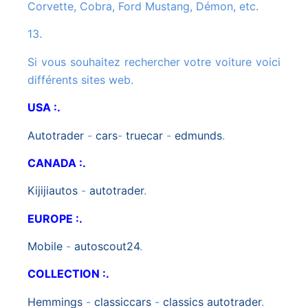
Corvette, Cobra, Ford Mustang, Démon, etc.
13.
Si vous souhaitez rechercher votre voiture voici
différents sites web.
USA :.
autotrader
-
cars
-
truecar
-
edmunds
.
CANADA :.
kijijiautos
-
autotrader
.
EUROPE :.
mobile
-
autoscout24
.
COLLECTION :.
hemmings
-
classiccars
-
classics autotrader
.