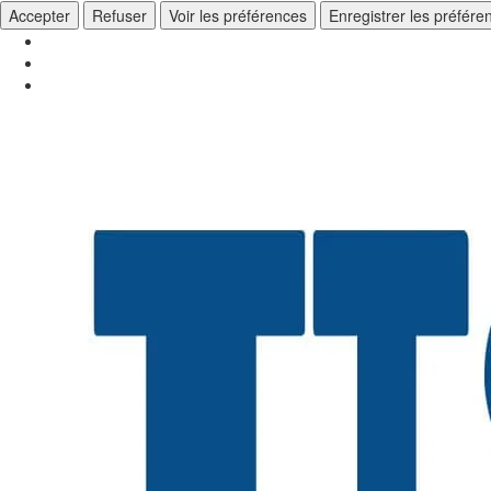
Accepter
Refuser
Voir les préférences
Enregistrer les préfére
Aller
au
contenu