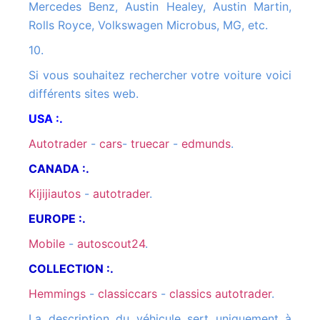
Mercedes Benz, Austin Healey, Austin Martin,
Rolls Royce, Volkswagen Microbus, MG, etc.
10.
Si vous souhaitez rechercher votre voiture voici
différents sites web.
USA :.
autotrader
-
cars
-
truecar
-
edmunds
.
CANADA :.
kijijiautos
-
autotrader
.
EUROPE :.
mobile
-
autoscout24
.
COLLECTION :.
hemmings
-
classiccars
-
classics autotrader
.
La description du véhicule sert uniquement à