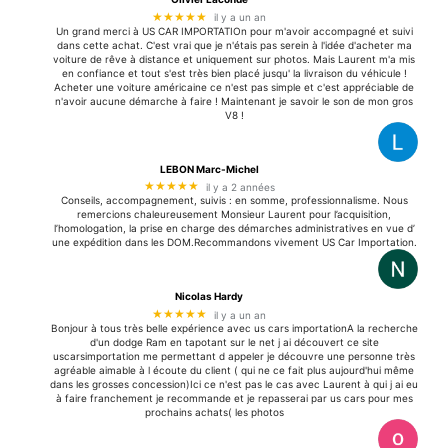
★★★★★
il y a un an
Un grand merci à US CAR IMPORTATIOn pour m'avoir accompagné et suivi
dans cette achat. C'est vrai que je n'étais pas serein à l'idée d'acheter ma
voiture de rêve à distance et uniquement sur photos. Mais Laurent m'a mis
en confiance et tout s'est très bien placé jusqu' la livraison du véhicule !
Acheter une voiture américaine ce n'est pas simple et c'est appréciable de
n'avoir aucune démarche à faire ! Maintenant je savoir le son de mon gros
V8 !
LEBON Marc-Michel
★★★★★
il y a 2 années
Conseils, accompagnement, suivis : en somme, professionnalisme. Nous
remercions chaleureusement Monsieur Laurent pour l’acquisition,
l’homologation, la prise en charge des démarches administratives en vue d’
une expédition dans les DOM.Recommandons vivement US Car Importation.
Nicolas Hardy
★★★★★
il y a un an
Bonjour à tous très belle expérience avec us cars importationA la recherche
d'un dodge Ram en tapotant sur le net j ai découvert ce site
uscarsimportation me permettant d appeler je découvre une personne très
agréable aimable à l écoute du client ( qui ne ce fait plus aujourd'hui même
dans les grosses concession)Ici ce n'est pas le cas avec Laurent à qui j ai eu
à faire franchement je recommande et je repasserai par us cars pour mes
prochains achats( les photos