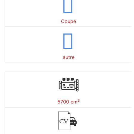
Coupé
autre
3
5700 cm
CV