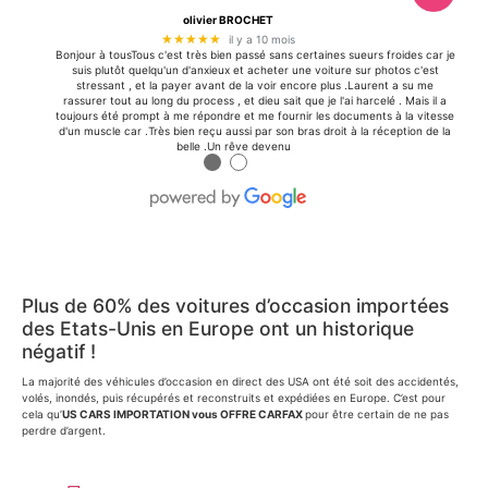
olivier BROCHET
★★★★★
il y a 10 mois
Bonjour à tousTous c'est très bien passé sans certaines sueurs froides car je
suis plutôt quelqu'un d'anxieux et acheter une voiture sur photos c'est
stressant , et la payer avant de la voir encore plus .Laurent a su me
rassurer tout au long du process , et dieu sait que je l'ai harcelé . Mais il a
toujours été prompt à me répondre et me fournir les documents à la vitesse
d'un muscle car .Très bien reçu aussi par son bras droit à la réception de la
belle .Un rêve devenu
●
●
Plus de 60% des voitures d’occasion importées
des Etats-Unis en Europe ont un historique
négatif !
La majorité des véhicules d’occasion en direct des USA ont été soit des accidentés,
volés, inondés, puis récupérés et reconstruits et expédiées en Europe. C’est pour
cela qu’
US CARS IMPORTATION vous OFFRE CARFAX
pour être certain de ne pas
perdre d’argent.