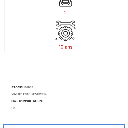
2
10 ans
STOCK:
161633
VIN:
1G1AY878XC5102414
PAYS D'IMPORTATION:
:
0