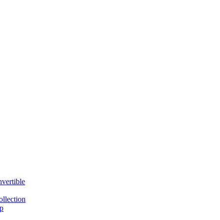
vertible
llection
p