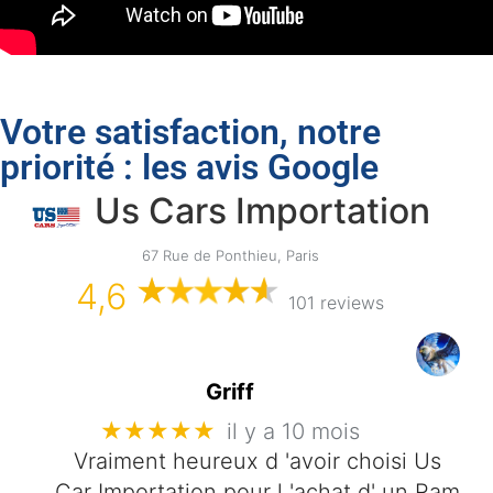
Votre satisfaction, notre
priorité : les avis Google
Us Cars Importation
67 Rue de Ponthieu, Paris
4,6
101 reviews
Griff
★★★★★
il y a 10 mois
Vraiment heureux d 'avoir choisi Us
Car Importation pour l 'achat d' un Ram