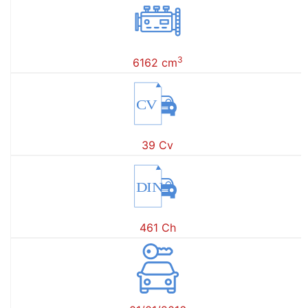
3
6162 cm
CV
39 Cv
DIN
461 Ch