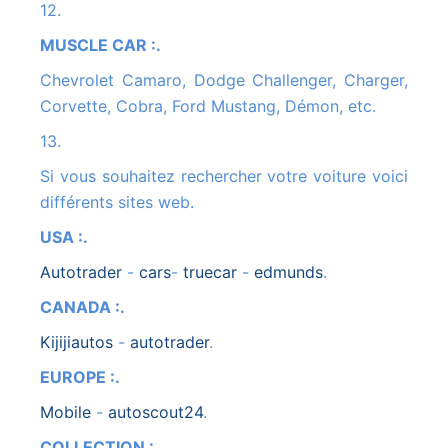
12.
MUSCLE CAR :.
Chevrolet Camaro, Dodge Challenger, Charger,
Corvette, Cobra, Ford Mustang, Démon, etc.
13.
Si vous souhaitez rechercher votre voiture voici
différents sites web.
USA :.
autotrader
-
cars
-
truecar
-
edmunds
.
CANADA :.
kijijiautos
-
autotrader
.
EUROPE :.
mobile
-
autoscout24
.
COLLECTION :.