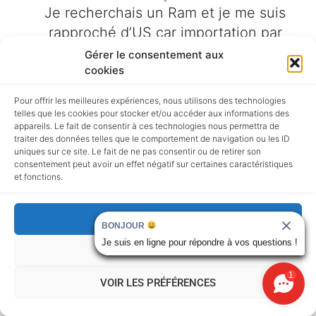
Je recherchais un Ram et je me suis
rapproché d’US car importation par
une annonce du bon coin.Des le début
Gérer le consentement aux
cookies
Laurent a été a l’écoute dans mes
critères.Les documents arrivent très
Pour offrir les meilleures expériences, nous utilisons des technologies
rapidement et ses conseils sont
telles que les cookies pour stocker et/ou accéder aux informations des
appareils. Le fait de consentir à ces technologies nous permettra de
précis.Il à répondu à toutes mes
traiter des données telles que le comportement de navigation ou les ID
questions et mes craintes, il répond
uniques sur ce site. Le fait de ne pas consentir ou de retirer son
consentement peut avoir un effet négatif sur certaines caractéristiques
toujours par téléphone ou par mails et
et fonctions.
ça c’est une qualité rare de nos
jours.Après avoir effectué les
ACCEPTER
BONJOUR
différents paiements il est très difficile
Je suis en ligne pour répondre à vos questions !
de faire confiance à une personne que
REFUSER
l’on ne voit pas physiquement mais Il
1
VOIR LES PRÉFÉRENCES
… More